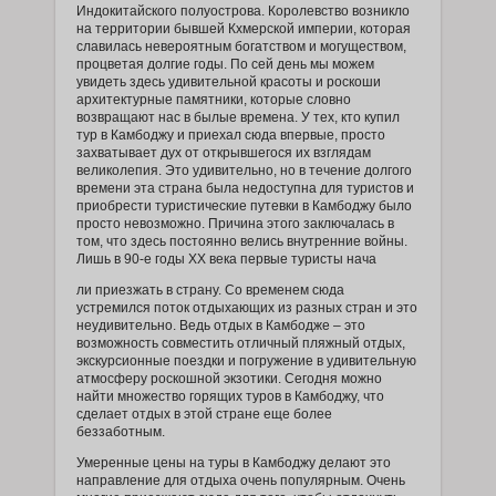
Индокитайского полуострова. Королевство возникло
Casa Marina Sosua, Trademark by
на территории бывшей Кхмерской империи, которая
Wyndham All Inclusive
славилась невероятным богатством и могуществом,
Casa Naemie
процветая долгие годы. По сей день мы можем
Casa Sanchez Hotel
увидеть здесь удивительной красоты и роскоши
Casa Valeria Boutique Hotel
архитектурные памятники, которые словно
Casa Veintiuno
возвращают нас в былые времена. У тех, кто купил
Casas del XVI
тур в Камбоджу и приехал сюда впервые, просто
захватывает дух от открывшегося их взглядам
CATALEYA HOTEL
великолепия. Это удивительно, но в течение долгого
Catalonia Bavaro Beach, Golf & Casino
времени эта страна была недоступна для туристов и
Resort
приобрести туристические путевки в Камбоджу было
Catalonia Bayahibe
просто невозможно. Причина этого заключалась в
Catalonia La Romana
том, что здесь постоянно велись внутренние войны.
Catalonia Punta Cana
Лишь в 90-е годы ХХ века первые туристы нача
Catalonia Royal Bavaro
ли приезжать в страну. Со временем сюда
Catalonia Royal La Romana - Adults Only
устремился поток отдыхающих из разных стран и это
Catalonia Santo Domingo
неудивительно. Ведь отдых в Камбодже – это
CHALET TROPICAL Hotel & Restaurant-
возможность совместить отличный пляжный отдых,
Pizzeria
экскурсионные поездки и погружение в удивительную
Chateau Del Mar
атмосферу роскошной экзотики. Сегодня можно
City Caribbean Hotel Boutique
найти множество горящих туров в Камбоджу, что
Clave Verde Ecolodge
сделает отдых в этой стране еще более
беззаботным.
Club Med Punta Cana
Cofresi Palm Beach & Spa Resort
Умеренные цены на туры в Камбоджу делают это
Coral Costa Caribe Resort & Spa
направление для отдыха очень популярным. Очень
Coral House By CanaBay Hotels