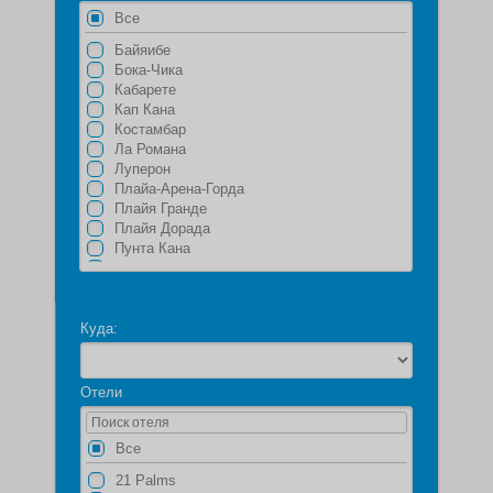
Все
Байяибе
Бока-Чика
Кабарете
Кап Кана
Костамбар
Ла Романа
Луперон
Плайа-Арена-Горда
Плайя Гранде
Плайя Дорада
Пунта Кана
Пуэрто Плата
Самана
Сан Хуан
Санто-Доминго
Куда:
Сантьяго
Уверо Альто
Харабакоа
Отели
Хуан Долио
Экскурсионная программа Доминикана
Все
21 Palms