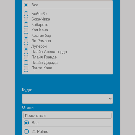
Все
Байяибе
Бока-Чика
Кабарете
Кап Кана
Костамбар
Ла Романа
Луперон
Плайа-Арена-Горда
Плайя Гранде
Плайя Дорада
Пунта Кана
Пуэрто Плата
Самана
Сан Хуан
Санто-Доминго
Куда:
Сантьяго
Уверо Альто
Харабакоа
Отели
Хуан Долио
Экскурсионная программа Доминикана
Все
21 Palms