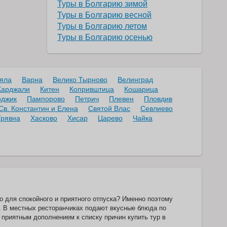
Туры в Болгарию зимой
Туры в Болгарию весной
Туры в Болгарию летом
Туры в Болгарию осенью
яла
Варна
Велико Тырново
Велинград
Карджали
Китен
Копривштица
Кошарица
рджик
Пампорово
Петрич
Плевен
Пловдив
Св. Константин и Елена
Святой Влас
Севлиево
Трявна
Хасково
Хисар
Царево
Чайка
о для спокойного и приятного отпуска? Именно поэтому
. В местных ресторанчиках подают вкусные блюда по
приятным дополнением к списку причин купить тур в