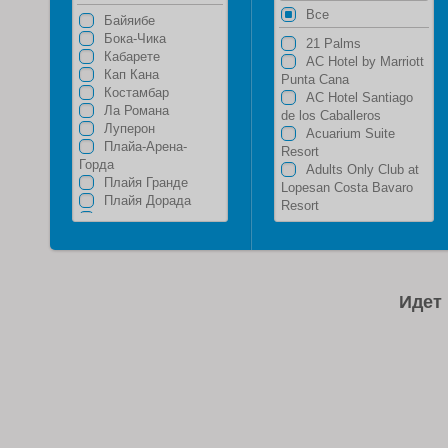
Все
Байяибе
Бока-Чика
21 Palms
Кабарете
AC Hotel by Marriott
Кап Кана
Punta Cana
Костамбар
AC Hotel Santiago
Ла Романа
de los Caballeros
Луперон
Acuarium Suite
Плайа-Арена-
Resort
Горда
Adults Only Club at
Плайя Гранде
Lopesan Costa Bavaro
Плайя Дорада
Resort
Пунта Кана
Agua Dulce
Пуэрто Плата
Agualina Kite Resort
Самана
Albachiara Hotel
Сан Хуан
Aligio Aparthotel &
Санто-Доминго
Spa
Идет 
Сантьяго
Alkquimia Hotel
Уверо Альто
Lounge And Bar
Харабакоа
Alsol Del Mar
Хуан Долио
Alsol Tiara
Экскурсионная
Amanera
программа Доминикана
Amhsa Marina
Playa Real Beach
Resort