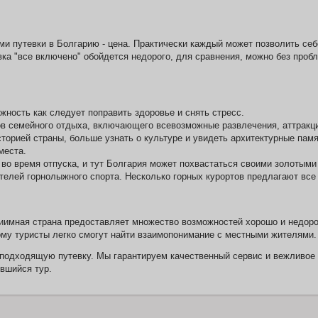
путевки в Болгарию - цена. Практически каждый может позволить себе 
а "все включено" обойдется недорого, для сравнения, можно без пробле
жность как следует поправить здоровье и снять стресс.
 семейного отдыха, включающего всевозможные развлечения, аттракцио
торией страны, больше узнать о культуре и увидеть архитектурные пам
места.
во время отпуска, и тут Болгария может похвастаться своими золотым
телей горнолыжного спорта. Несколько горных курортов предлагают все
иимная страна предоставляет множество возможностей хорошо и недорог
тому туристы легко смогут найти взаимопонимание с местными жителями.
 подходящую путевку. Мы гарантируем качественный сервис и вежливое
вшийся тур.