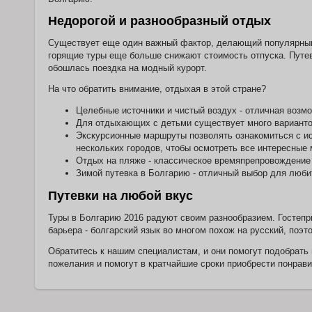
Inclusive
Недорогой и разнообразный отдых
BOCA GRANDE
HOTEL SUITES
Существует еще один важный фактор, делающий популярными 
Boutique Hotel
горящие туры еще больше снижают стоимость отпуска. Путевк
Palacio
обошлась поездка на модный курорт.
Breathless Punta
Cana Resort & Spa
На что обратить внимание, отдыхая в этой стране?
Breezes Puerto
Целебные источники и чистый воздух - отличная возмо
Plata & SPA
Для отдыхающих с детьми существует много вариантов
Cabana Elke
Экскурсионные маршруты позволять ознакомиться с ис
Cabarete Beach
нескольких городов, чтобы осмотреть все интересные 
House the Nanny
Отдых на пляже - классическое времяпрепровождение 
Estates
Зимой путевка в Болгарию - отличный выбор для люби
Cabarete Maravilla
Eco Lodge & Beach
Путевки на любой вкус
Cabarete Palm
Beach Condos
Туры в Болгарию 2016 радуют своим разнообразием. Гостепр
Cadaques Caribe
барьера - болгарский язык во многом похож на русский, поэ
Resort & Villas
Caliente Caribe
Обратитесь к нашим специалистам, и они помогут подобрать
Resort & Spa
пожелания и помогут в кратчайшие сроки приобрести понрави
Camp David Ranch
Capri Beach House
Caribe Deluxe
Princess