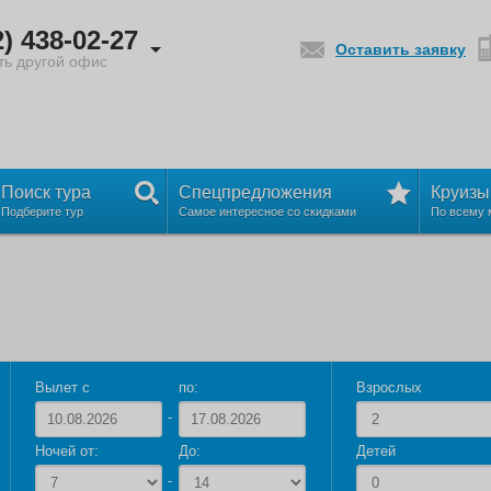
итесь со службой поддержки info@sletat.ru.
2) 438-02-27
итесь со службой поддержки info@sletat.ru.
Оставить заявку
ть другой офис
Поиск тура
Спецпредложения
Круизы
Подберите тур
Самое интересное со скидками
По всему 
Вылет с
по:
Взрослых
Ночей от:
До:
Детей