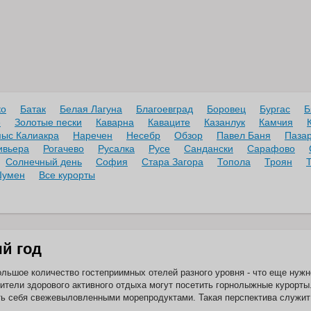
ко
Батак
Белая Лагуна
Благоевград
Боровец
Бургас
Б
е
Золотые пески
Каварна
Каваците
Казанлук
Камчия
ыс Калиакра
Наречен
Несебр
Обзор
Павел Баня
Паза
ивьера
Рогачево
Русалка
Русе
Сандански
Сарафово
Солнечный день
София
Стара Загора
Топола
Троян
умен
Все курорты
й год
льшое количество гостеприимных отелей разного уровня - что еще нужн
ители здорового активного отдыха могут посетить горнолыжные курорты
ь себя свежевыловленными морепродуктами. Такая перспектива служит 