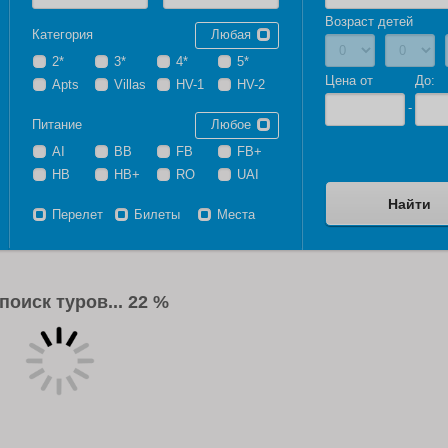
Возраст детей
Категория
Любая
2*
3*
4*
5*
Цена от
До:
Apts
Villas
HV-1
HV-2
Питание
Любое
AI
BB
FB
FB+
HB
HB+
RO
UAI
Перелет
Билеты
Места
поиск туров...
22 %