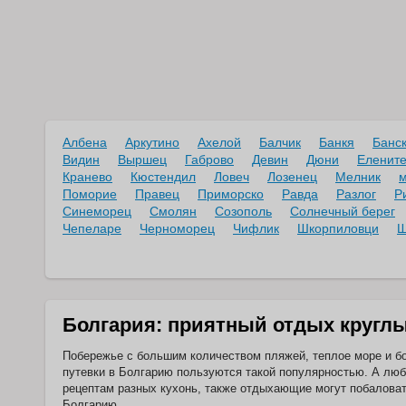
Hamaca
Be Live Experience
Hamaca Beach
Be Live Experience
Hamaca Garden
Be Live Experience
Hamaca Suites
Beach House
Албена
Аркутино
Ахелой
Балчик
Банкя
Банс
Cabarete Hotel
Видин
Выршец
Габрово
Девин
BelleVue Dominican
Дюни
Еленит
Bay
Кранево
Кюстендил
Ловеч
Лозенец
Мелник
м
Billini Hotel
Поморие
Правец
Приморско
Равда
Разлог
Р
BLUE BAY
Синеморец
Смолян
Созополь
Солнечный берег
VACATION RENTALS
Чепеларе
Черноморец
Чифлик
Шкорпиловци
Ш
AT VISTA MARE
Blue Jack Tar
Condos & Villas
Blue JackTar
BlueBay Grand
Болгария: приятный отдых круглы
Punta Cana - Luxury All
Inclusive Resort
BlueBay Villas
Побережье с большим количеством пляжей, теплое море и бо
Doradas Adults Only
путевки в Болгарию пользуются такой популярностью. А люб
BlueBay Villas
рецептам разных кухонь, также отдыхающие могут побаловат
Doradas Adults Only-All
Болгарию.