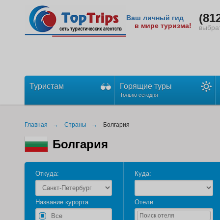
Нет подходящей лицензии для использования сервиса. Свяж
(81
Ваш личный гид
Нет подходящей лицензии для использования сервиса. Свяж
в мире туризма!
выбра
Туристам
Горящие туры
Только сегодня
Главная
Страны
Болгария
Болгария
Откуда:
Куда:
Название курорта
Отели
Все